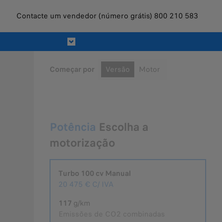
Contacte um vendedor (número grátis) 800 210 583
OFERTA
Começar por
Versão
Motor
Potência
Escolha a
motorização
Turbo 100 cv Manual
Selecionado
20 475 €
C/ IVA
117
g/km
Emissões de CO2 combinadas