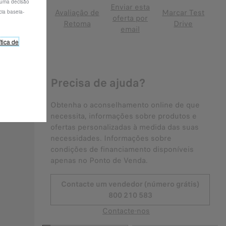
 uma decisão
Enviar esta
Avaliação de
Marcar Test
ia baseia-
oferta por
Retoma
Drive
email
ítica de
Precisa de ajuda?
Obtenha o aconselhamento online de que
necessita, informações sobre produtos e
ofertas personalizadas à medida das suas
necessidades. Informações sobre
condições de financiamento disponíveis
apenas no Ponto de Venda.
Contacte um vendedor (número grátis)
800 210 583
Contacte-nos