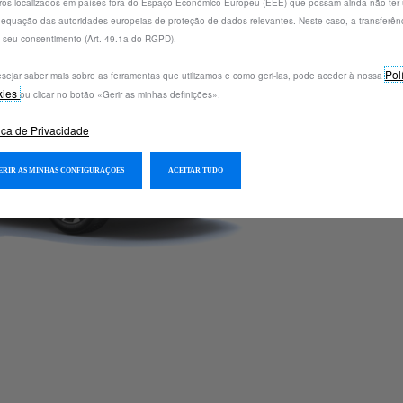
iros localizados em países fora do Espaço Económico Europeu (EEE) que possam ainda não ter
equação das autoridades europeias de proteção de dados relevantes. Neste caso, a transferênc
 seu consentimento (Art. 49.1a do RGPD).
Pol
sejar saber mais sobre as ferramentas que utilizamos e como geri-las, pode aceder à nossa
kies
ou clicar no botão «Gerir as minhas definições».
tica de Privacidade
GERIR AS MINHAS CONFIGURAÇÕES
ACEITAR TUDO