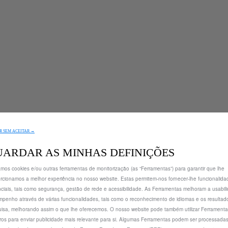
 SEM ACEITAR →
UARDAR AS MINHAS DEFINIÇÕES
zamos cookies e/ou outras ferramentas de monitorização (as “Ferramentas”) para garantir que lhe
rcionamos a melhor experiência no nosso website. Estas permitem-nos fornecer-lhe funcionalida
ciais, tais como segurança, gestão de rede e acessibilidade. As Ferramentas melhoram a usabil
penho através de várias funcionalidades, tais como o reconhecimento de idiomas e os resultad
isa, melhorando assim o que lhe oferecemos. O nosso website pode também utilizar Ferrament
iros para enviar publicidade mais relevante para si. Algumas Ferramentas podem ser processadas