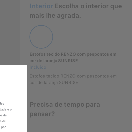
Interior
Escolha o interior que
mais lhe agrada.
Estofos tecido RENZO com pespontos em
cor de laranja SUNRISE
Incluido
Estofos tecido RENZO com pespontos em
cor de laranja SUNRISE
Precisa de tempo para
des
idade e o
pensar?
os de
as de
 por