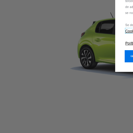
terce
de ad
se no
Se de
Coo
Polí