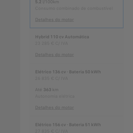
5.2
l/100km
Consumo combinado de combustível
Detalhes do motor
Hybrid 110 cv Automática
23 285 €
C/ IVA
Detalhes do motor
Elétrico 136 cv - Bateria 50 kWh
26 835 €
C/ IVA
Até
363
km
Autonomia elétrica
Detalhes do motor
Elétrico 156 cv - Bateria 51 kWh
27 835 €
C/ IVA