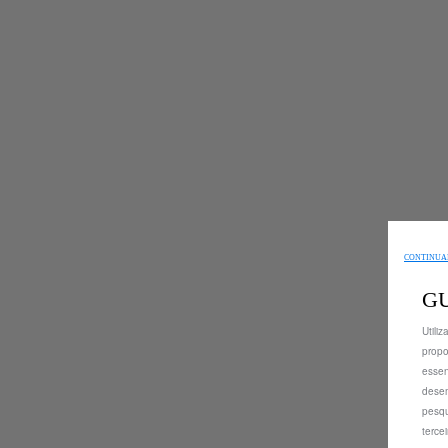
CONTINUAR
G
Utili
propo
essen
desem
pesqu
terce