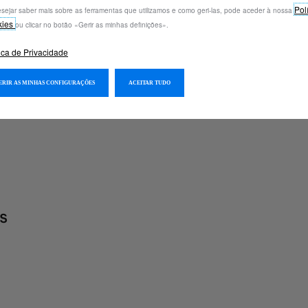
Pol
sejar saber mais sobre as ferramentas que utilizamos e como geri-las, pode aceder à nossa
kies
ou clicar no botão «Gerir as minhas definições».
tica de Privacidade
GERIR AS MINHAS CONFIGURAÇÕES
ACEITAR TUDO
S