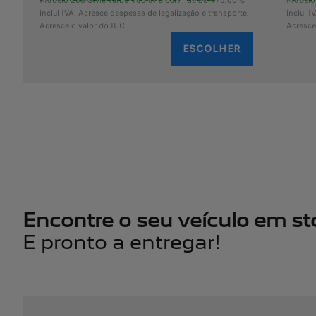
Modelo 208 Style Turbo 100 cv a partir de 20 475,00 €
Modelo 
inclui IVA. Acresce despesas de legalização e transporte.
inclui I
Acresce o valor do IUC.
Acresce
ESCOLHER
Encontre o seu veículo em st
E pronto a entregar!