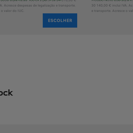
2008 Style Turbo 100 cv a partir de 24 510,00 €
Modelo Novo 308 Style Hyb
VA. Acresce despesas de legalização e transporte.
30 140,00 € inclui IVA. A
 o valor do IUC.
e transporte. Acresce o va
ESCOLHER
ock