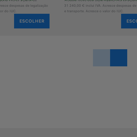
rid 145 cv a partir de
Modelo Novo 308 Style Hybrid 145 cv a parti
cresce despesas de legalização
31 240,00 € inclui IVA. Acresce despesas de 
lor do IUC.
e transporte. Acresce o valor do IUC.
ESCOLHER
ESC