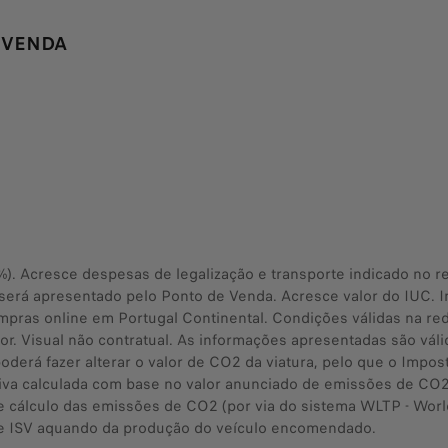
 VENDA
3%). Acresce despesas de legalização e transporte indicado no 
al será apresentado pelo Ponto de Venda. Acresce valor do IUC. I
ompras online em Portugal Continental. Condições válidas na r
 Visual não contratual. As informações apresentadas são válid
erá fazer alterar o valor de CO2 da viatura, pelo que o Imposto
iva calculada com base no valor anunciado de emissões de CO2,
de cálculo das emissões de CO2 (por via do sistema WLTP - Wor
 de ISV aquando da produção do veículo encomendado.