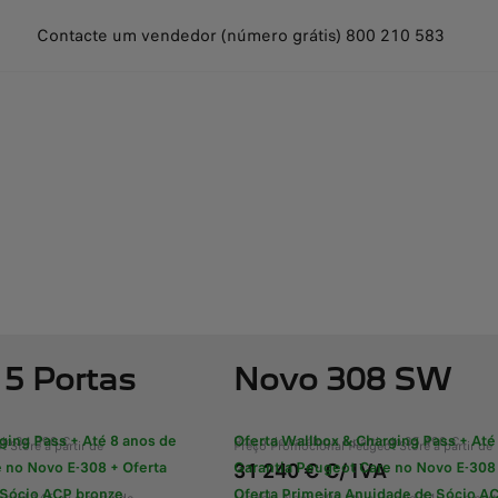
Contacte um vendedor (número grátis) 800 210 583
5 Portas
Novo 308 SW
ging Pass + Até 8 anos de
Oferta Wallbox & Charging Pass + Até
 de 34 390 €
Preço de catálogo a partir de 35 490 €
 Store a partir de
Preço Promocional Peugeot Store a partir de
31 240 € C/ IVA
 no Novo E-308 + Oferta
Garantia Peugeot Care no Novo E-30
 Sócio ACP bronze
Oferta Primeira Anuidade de Sócio A